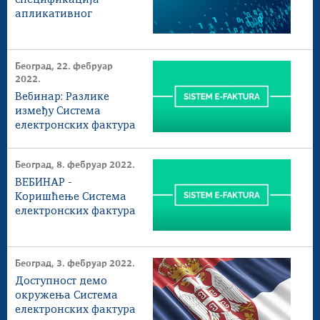
спецификација
апликативног
интерфејса за
непосредан приступ
систему електронских
Београд, 22. фебруар
фактура и коначни
2022.
примери XМЛ
Вебинар: Разлике
датотека
између Система
електронских фактура
и Система за
управљање
Београд, 8. фебруар 2022.
фактурама
ВЕБИНАР -
Коришћење Система
електронских фактура
Београд, 3. фебруар 2022.
Доступност демо
окружења Система
електронских фактура