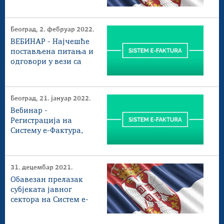
Београд, 2. фебруар 2022.
ВЕБИНАР - Најчешће
постављена питања и
одговори у вези са
коришћењем Система
електронских фактура
Београд, 21. јануар 2022.
Вебинар -
Регистрација на
Систему е-Фактура,
додељивање
овлашћења и пријава
нових корисника
31. децембар 2021.
Обавезан прелазак
субјеката јавног
сектора на Систем е-
Фактура 1. маја 2022.
године