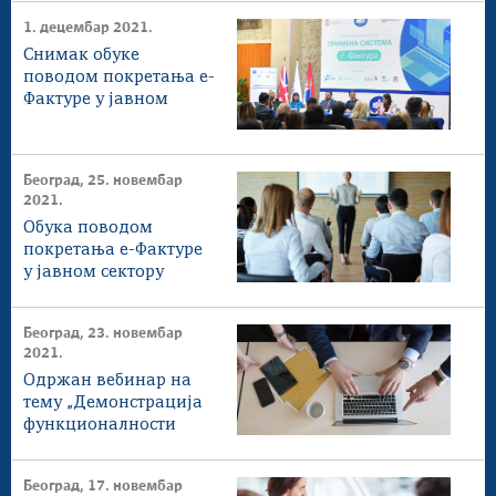
1. децембар 2021.
Снимак обуке
поводом покретања е-
Фактуре у јавном
сектору
Београд, 25. новембар
2021.
Обука поводом
покретања е-Фактуре
у јавном сектору
Београд, 23. новембар
2021.
Одржан вебинар на
тему „Демонстрација
функционалности
корисничког
интерфејса Система Е-
Београд, 17. новембар
фактура“