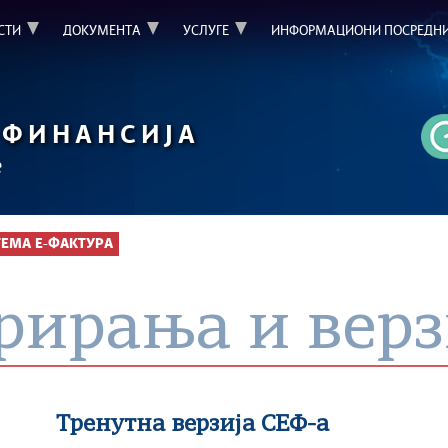
СТИ
ДОКУМЕНТА
УСЛУГЕ
ИНФОРМАЦИОНИ ПОСРЕДН
ФИНАНСИЈА
е
ТЕМА Е-ФАКТУРА
рирања и верз
Тренутна верзија СЕФ-а