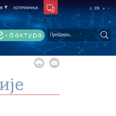
ИК
ЕОТПРЕМНИЦА
L
EN
+
-
ије