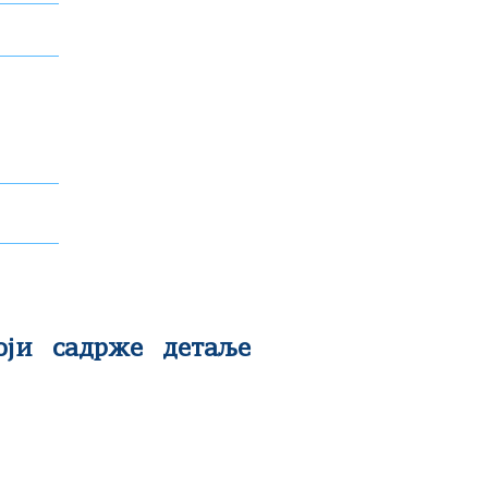
ји садрже детаље