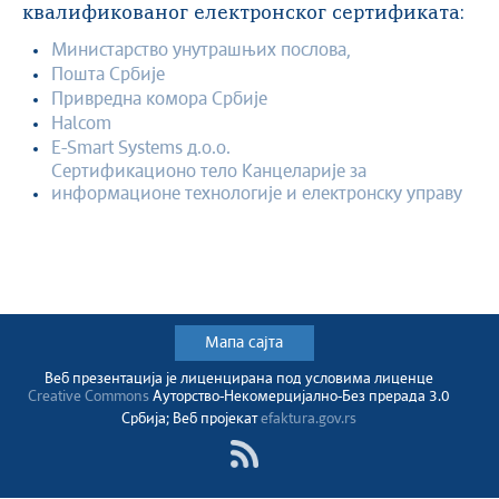
квалификованог електронског сертификата:
Министарство унутрашњих послова,
Пошта Србије
Привредна комора Србије
Halcom
E-Smart Systems д.о.о.
Сертификационо тело Канцеларије за
информационе технологије и електронску управу
Мапа сајта
Веб презентација jе лиценциранa под условима лиценце
Creative Commons
Ауторство-Некомерцијално-Без прерада 3.0
Србија; Веб пројекат
efaktura.gov.rs