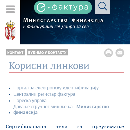
М
ИНИСТАРСТВО
ФИНАНСИЈА
Е-Фактуриши се! Добро за све
КОНТАКТ
БУДИМО У КОНТАКТУ
Корисни линкови
Портал за електронску идентификацију
Централни регистар фактура
Пореска управа
Давање стручног мишљења -
Министарство
финансија
Сертификована тела за преузимање