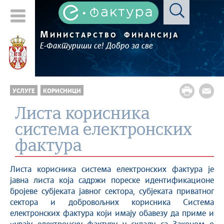
М
ИНИСТАРСТВО
ФИНАНСИЈА
Е-Фактуриши се! Добро за све
УСЛУГЕ
КОРИСНИЦИ
Листа корисника
система електронских
фактура
Листа корисника система електронских фактура је
јавна листа која садржи пореске идентификационе
бројеве субјеката јавног сектора, субјеката приватног
сектора и добровољних корисника Система
електронских фактура који имају обавезу да приме и