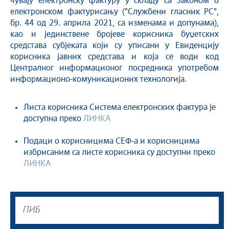
чувају електронску фактуру у складу са Законом о
електронском фактурисању ("Службени гласник РС",
бр. 44 од 29. априла 2021, са изменама и допунама),
као и јединствене бројеве корисника буџетских
средстава субјеката који су уписани у Евиденцију
корисника јавних средстава и која се води код
Централног информационог посредника употребом
информационо-комуникационих технологија.
Листа корисника Система електронских фактура је
доступна преко
ЛИНКА
Подаци о корисницима СЕФ-а и корисницима
избрисаним са листе корисника су доступни преко
ЛИНКА