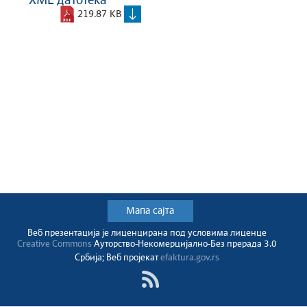
XML датотека
219.87 KB
Мапа сајта
Веб презентација jе лиценциранa под условима лиценце
Creative Commons
Ауторство-Некомерцијално-Без прерада 3.0
Србија; Веб пројекат
efaktura.gov.rs