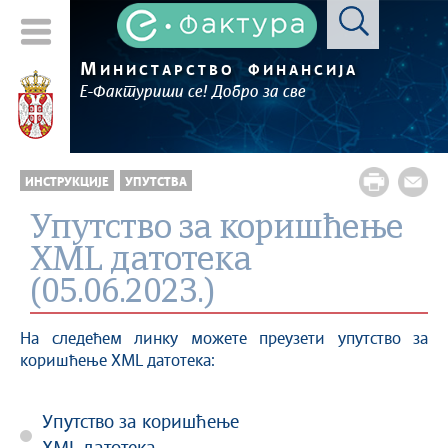
М
ИНИСТАРСТВО
ФИНАНСИЈА
Е-Фактуриши се! Добро за све
ИНСТРУКЦИЈЕ
УПУТСТВА
Упутство за коришћење
XML датотека
(05.06.2023.)
На следећем линку можете преузети упутство за
коришћење XML датотека:
Упутство за коришћење