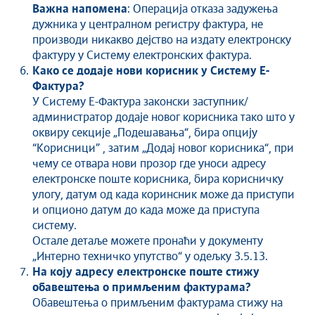
Важна напомена
: Операција отказа задужења
дужника у централном регистру фактура, не
производи никакво дејство на издату електронску
фактуру у Систему електронских фактура.
Како се додаје нови корисник у Систему Е-
Фактура?
У Систему Е-Фактура законски заступник/
администратор додаје новог корисника тако што у
оквиру секције „Подешавања“, бира опцију
“Корисници” , затим „Додај новог корисника“, при
чему се отвара нови прозор где уноси адресу
електронске поште корисника, бира корисничку
улогу, датум од када коринсник може да приступи
и опционо датум до када може да приступа
систему.
Остале детаље можете пронаћи у документу
„Интерно техничко упутство“ у одељку 3.5.13.
На коју адресу електронске поште стижу
обавештења о примљеним фактурама?
Обавештења о примљеним фактурама стижу на