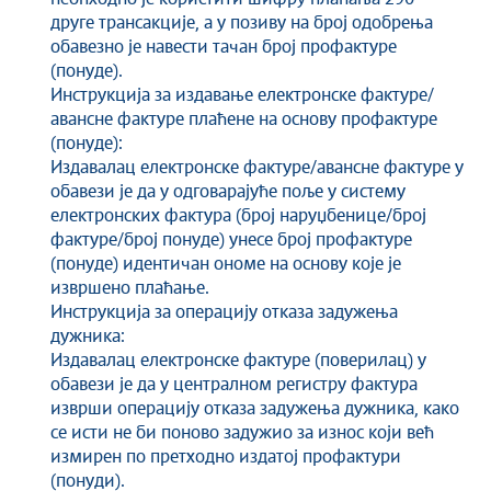
друге трансакције, а у позиву на број одобрења
обавезно је навести тачан број профактуре
(понуде).
Инструкција за издавање електронске фактуре/
авансне фактуре плаћене на основу профактуре
(понуде):
Издавалац електронске фактуре/авансне фактуре у
обавези је да у одговарајуће поље у систему
електронских фактура (број наруџбенице/број
фактуре/број понуде) унесе број профактуре
(понуде) идентичан ономе на основу које је
извршено плаћање.
Инструкција за операцију отказа задужења
дужника:
Издавалац електронске фактуре (поверилац) у
обавези је да у централном регистру фактура
изврши операцију отказа задужења дужника, како
се исти не би поново задужио за износ који већ
измирен по претходно издатој профактури
(понуди).