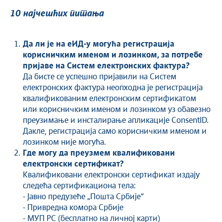
10 најчешћих питања
Да ли је на еИД-у могућа регистрација
корисничким именом и лозинком
,
за потребе
пријаве на Систем електронских фактура?
Да бисте се успешно пријавили на Систем
електронских фактура неопходна је регистрација
квалификованим електронским сертификатом
или корисничким именом и лозинком уз обавезно
преузимање и инсталирање апликације ConsentID.
Дакле, регистрација само корисничким именом и
лозинком није могућа.
Где могу да преузмем квалификовани
електронски сертификат?
Квалификовани електронски сертификат издају
следећа сертификациона тела:
- Јавно предузеће „Пошта Србије“
- Привредна комора Србије
- МУП РС (бесплатно на личној карти)