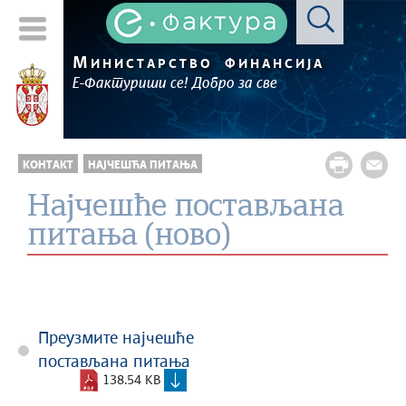
М
ИНИСТАРСТВО
ФИНАНСИЈА
Е-Фактуриши се! Добро за све
КОНТАКТ
НАЈЧЕШЋA ПИТАЊА
Најчешће постављана
питања (ново)
Преузмите најчешће
постављана питања
138.54 KB