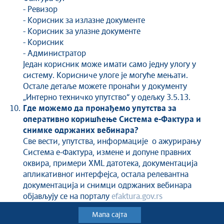
- Ревизор
- Корисник за излазне документе
- Корисник за улазне документе
- Корисник
- Администратор
Један корисник може имати само једну улогу у
систему. Корисниче улоге је могуће мењати.
Остале детаље можете пронаћи у документу
„Интерно техничко упутство“ у одељку 3.5.13.
Где можемо да пронађемо упутства за
оперативно коришћење Система е-Фактура и
снимке одржаних вебинара?
Све вести, упутства, информације о ажурирању
Система е-Фактура, измене и допуне правних
оквира, примери XML датотека, документација
апликативног интерфејса, остала релевантна
документација и снимци одржаних вебинара
објављују се на порталу
efaktura.gov.rs
Мапа сајта