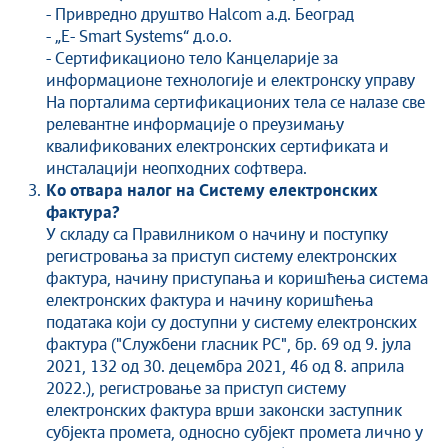
- Привредно друштво Halcom а.д. Београд
- „E- Smart Systems“ д.о.о.
- Сертификационо тело Канцеларије за
информационе технологије и електронску управу
На порталима сертификационих тела се налазе све
релевантне информације о преузимању
квалификованих електронских сертификата и
инсталацији неопходних софтвера.
Ко отвара налог на Систему електронских
фактура?
У складу са Правилником о начину и поступку
регистровања за приступ систему електронских
фактура, начину приступања и коришћења система
електронских фактура и начину коришћења
података који су доступни у систему електронских
фактура ("Службени гласник РС", бр. 69 од 9. јула
2021, 132 од 30. децембра 2021, 46 од 8. априла
2022.), регистровање за приступ систему
електронских фактура врши законски заступник
субјекта промета, односно субјект промета лично у