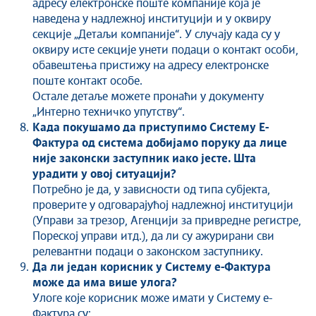
адресу електронске поште компаније која је
наведена у надлежној институцији и у оквиру
секције „Детаљи компаније“. У случају када су у
оквиру исте секције унети подаци о контакт особи,
обавештења пристижу на адресу електронске
поште контакт особе.
Остале детаље можете пронаћи у документу
„Интерно техничко упутству“.
Када покушамо да приступимо Систему Е-
Фактура од система добијамо поруку да лице
није законски заступник иако јесте. Шта
урадити у овој ситуацији?
Потребно је да, у зависности од типа субјекта,
проверите у одговарајућој надлежној институцији
(Управи за трезор, Агенцији за привредне регистре,
Пореској управи итд.), да ли су ажурирани сви
релевантни подаци о законском заступнику.
Да ли један корисник у Систему е-Фактура
може да има више улога?
Улоге које корисник може имати у Систему е-
Фактура су: