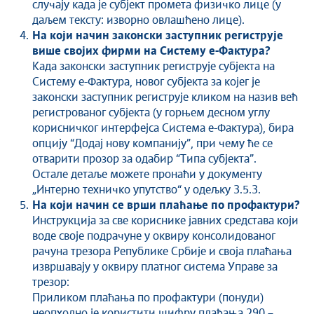
случају када је субјект промета физичко лице (у
даљем тексту: изворно овлашћено лице).
На који начин законски заступник региструје
више својих фирми на Систему е-Фактура?
Када законски заступник региструје субјекта на
Систему е-Фактура, новог субјекта за којег је
законски заступник региструје кликом на назив већ
регистрованог субјекта (у горњем десном углу
корисничког интерфејса Система е-Фактура), бира
опцију “Додај нову компанију”, при чему ће се
отварити прозор за одабир “Типа субјекта”.
Остале детаље можете пронаћи у документу
„Интерно техничко упутство“ у одељку 3.5.3.
На који начин се врши плаћање по профактури?
Инструкција за све кориснике јавних средстава који
воде своје подрачуне у оквиру консолидованог
рачуна трезора Републике Србије и своја плаћања
извршавају у оквиру платног система Управе за
трезор:
Приликом плаћања по профактури (понуди)
неопходно је користити шифру плаћања 290 –