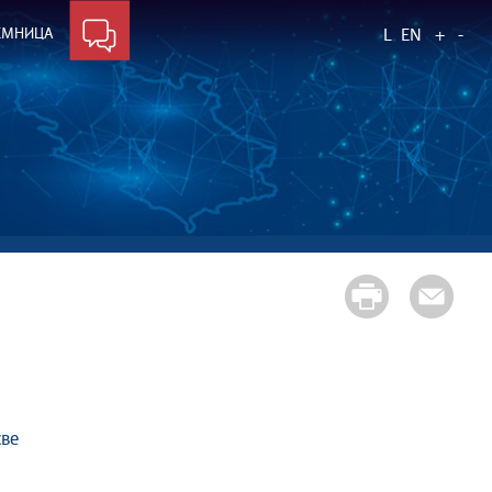
ЕМНИЦА
L
EN
+
-