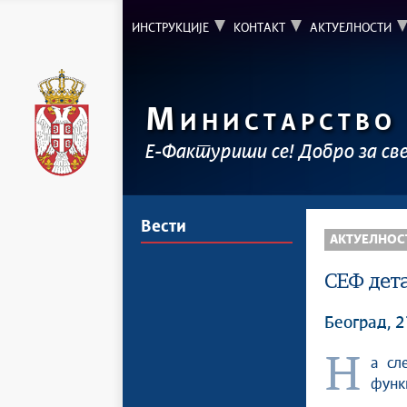
ИНСТРУКЦИЈЕ
КОНТАКТ
АКТУЕЛНОСТИ
М
ИНИСТАРСТВО
Е-Фактуриши се! Добро за св
Вести
АКТУЕЛНОС
СЕФ дет
Београд, 2
На следећем линку можете преузети документ који описује све
функц