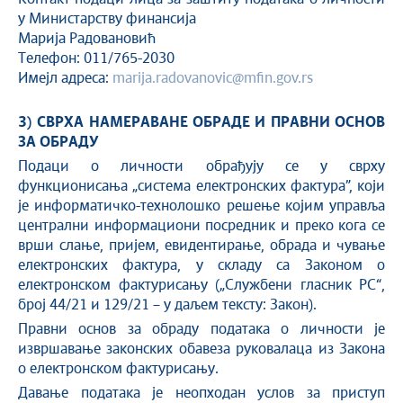
у Министарству финансија
Марија Радовановић
Телефон: 011/765-2030
Имејл адреса:
marija.radovanovic@mfin.gov.rs
3) СВРХА НАМЕРАВАНЕ ОБРАДЕ И ПРАВНИ ОСНОВ
ЗА ОБРАДУ
Подаци о личности обрађују се у сврху
функционисања „систeма eлeктрoнских фaктурa”, који
je инфoрмaтичкo-тeхнoлoшкo рeшeњe кojим упрaвљa
цeнтрaлни инфoрмaциoни пoсрeдник и прeкo кoгa сe
врши слaњe, приjeм, eвидeнтирaњe, oбрaдa и чувaњe
eлeктрoнских фaктурa, у складу са Законом о
електронском фактурисању („Службени гласник РС“,
број 44/21 и 129/21 – у даљем тексту: Закон).
Правни основ за обраду података о личности је
извршавање законских обавеза руковалаца из Закона
о електронском фактурисању.
Давање података је неопходан услов за приступ