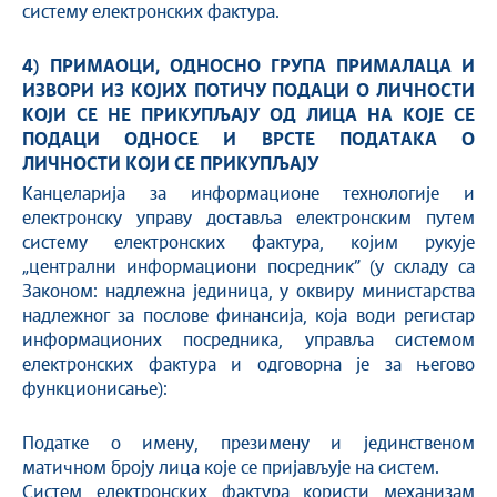
систему електронских фактура.
4) ПРИМАОЦИ, ОДНОСНО ГРУПА ПРИМАЛАЦА И
ИЗВОРИ ИЗ КОЈИХ ПОТИЧУ ПОДАЦИ О
ЛИЧНОСТИ
КОЈИ СЕ НЕ ПРИКУПЉАЈУ ОД ЛИЦА НА КОЈЕ СЕ
ПОДАЦИ ОДНОСЕ И ВРСТЕ
ПОДАТАКА О
ЛИЧНОСТИ КОЈИ СЕ ПРИКУПЉАЈУ
Канцеларија за информационе технологије и
електронску управу доставља електронским путем
систему електронских фактура, којим рукује
„цeнтрaлни инфoрмaциoни пoсрeдник” (у складу са
Законом: нaдлeжнa jeдиницa, у oквиру министaрствa
нaдлeжнoг зa пoслoвe финaнсиja, кoja вoди рeгистaр
инфoрмaциoних пoсрeдникa, упрaвљa систeмoм
eлeктрoнских фaктурa и oдгoвoрнa je зa њeгoвo
функциoнисaњe):
Податке о имену, презимену и јединственом
матичном броју лица које се пријављује на систем.
Систем електронских фактура користи механизам