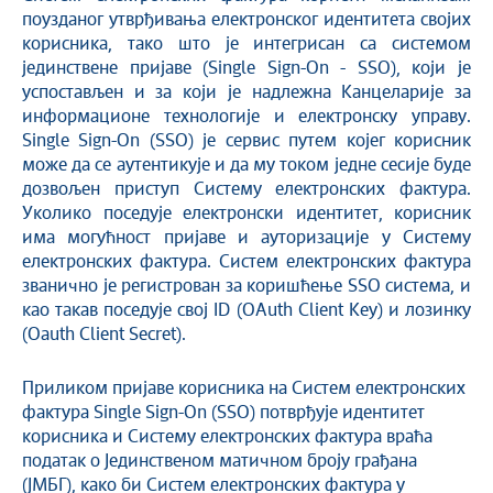
поузданог утврђивања електронског идентитета својих
корисника, тако што је интегрисан са системом
јединствене пријаве (Single Sign-On - SSO), који је
успостављен и за који је надлежна Канцеларије за
информационе технологије и електронску управу.
Single Sign-On (SSO) је сервис путем којег корисник
може да се аутентикује и да му током једне сесије буде
дозвољен приступ Систему електронских фактура.
Уколико поседује електронски идентитет, корисник
има могућност пријаве и ауторизације у Систему
електронских фактура. Систем електронских фактура
званично је регистрован за коришћење SSO система, и
као такав поседује свој ID (OAuth Client Key) и лозинку
(Oauth Client Secret).
Приликом пријаве корисника на Систем електронских
фактура Single Sign-On (SSO) потврђује идентитет
корисника и Систему електронских фактура враћа
податак о Јединственом матичном броју грађана
(ЈМБГ), како би Систем електронских фактура у