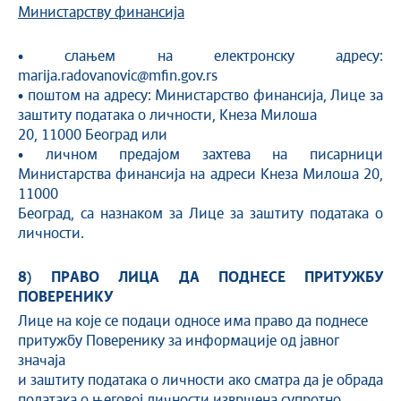
Министарству финансија
• слањем на електронску адресу:
marija.radovanovic@mfin.gov.rs
• поштом на адресу: Министарство финансија, Лице за
заштиту података о личности, Кнеза Милоша
20, 11000 Београд или
• личном предајом захтева на писарници
Министарства финансија на адреси Кнеза Милоша 20,
11000
Београд, са назнаком за Лице за заштиту података о
личности.
8) ПРАВО ЛИЦА ДА ПОДНЕСЕ ПРИТУЖБУ
ПОВЕРЕНИКУ
Лице на које се подаци односе има право да поднесе
притужбу Поверенику за информације од јавног
значаја
и заштиту података о личности ако сматра да је обрада
података о његовој личности извршена супротно