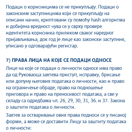
Подаци о корисницима се не прикупљају. Подаци о
законским заступницима који се прикупљају на
описани начин, криптовани су помоћу hash алгоритма
и добијена вредност чува се у сврху провере
идентитета корисника приликом сваког наредног
пријављивања, док год је лице као законски заступник,
уписано у одговарајући регистар.
7) ПРАВА ЛИЦА НА КОЈЕ СЕ ПОДАЦИ ОДНОСЕ
Лице на које се подаци о личности односе има право
да од Руковаоца захтева приступ, исправку, брисање
или допуну његових података о личности, као и право
на ограничење обраде, право на подношење
приговора и право на преносивост података, а све у
складу са одредбама чл. 26, 29, 30, 31, 36. и 37. Закона
о заштити података о личности.
Захтев за остваривање ових права подноси се у писаној
форми, а може се доставити Лицу за заштиту података
о личности: