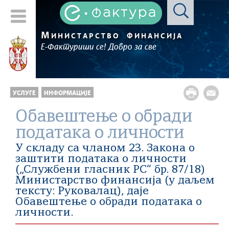
М
ИНИСТАРСТВО
ФИНАНСИЈА
Е-Фактуриши се! Добро за све
УСЛУГЕ
ИНФОРМАЦИЈЕ
Обавештење о обради
података о личности
У складу са чланом 23. Закона о
заштити података о личности
(„Службени гласник РС“ бр. 87/18)
Министарство финансија (у даљем
тексту: Руковалац), дaje
Обавештење о обради података о
личности.