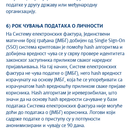
податке у другу државу или међународну
организацију.
6) РОК ЧУВАЊА ПОДАТАКА О ЛИЧНОСТИ
На Систему електронских фактура, Јединствени
матични број грађана (ЈМБГ) добијен од Single Sign-On
(SSO) система криптован је помоћу hash алгоритма и
добијена вредност чува се у сврху провере идентитета
законског заступника приликом сваког наредног
пријављивања. На тај начин, Систем електронских
фактура не чува податке о (ЈМБГ), него hash вредност
израчунату на основу ЈМБГ, која ће се упоређивати са
израчунатом hash вредношћу приликом сваке пријаве
корисника. Hash алгоритам је иреверзибилан, што
значи да на основу hash вредности сачуване у бази
података Система електронских фактура није могуће
доћи до података о (ЈМБГ) корисника. Логови који
садрже податке о приступу су у потпуности
анонимизирани и чувају се 90 дана.