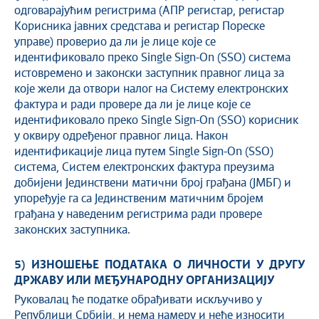
одговарајућим регистрима (АПР регистар, регистар
Корисника јавних средстава и регистар Пореске
управе) проверио да ли је лице које се
идентификовало преко Single Sign-On (SSO) система
истовремено и законски заступник правног лица за
које жели да отвори налог на Систему електронских
фактура и ради провере да ли је лице које се
идентификовало преко Single Sign-On (SSO) корисник
у оквиру одређеног правног лица. Након
идентификације лица путем Single Sign-On (SSO)
система, Систем електронских фактура преузима
добијени Јединствени матични број грађана (ЈМБГ) и
упоређује га са Јединственим матичним бројем
грађана у наведеним регистрима ради провере
законских заступника.
5) ИЗНОШЕЊЕ ПОДАТАКА О ЛИЧНОСТИ У ДРУГУ
ДРЖАВУ ИЛИ МЕЂУНАРОДНУ ОРГАНИЗАЦИЈУ
Руковалац ће податке обрађивати искључиво у
Републици Србији, и нема намеру и неће износити