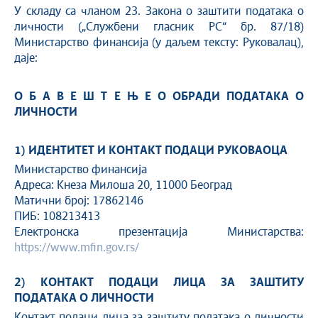
У складу са чланом 23. Закона о заштити података о
личности („Службени гласник РС“ бр. 87/18)
Министарство финансија (у даљем тексту: Руковалац),
дaje:
О Б А В Е Ш Т Е Њ Е О ОБРАДИ ПОДАТАКА О
ЛИЧНОСТИ
1) ИДЕНТИТЕТ И КОНТАКТ ПОДАЦИ РУКОВАОЦА
Министарство финансија
Адреса: Кнеза Милоша 20, 11000 Београд
Матични број: 17862146
ПИБ: 108213413
Електронска презентација Министарства:
https://www.mfin.gov.rs/
2) КОНТАКТ ПОДАЦИ ЛИЦА ЗА ЗАШТИТУ
ПОДАТАКА О ЛИЧНОСТИ
Контакт подаци лица за заштиту података о личности