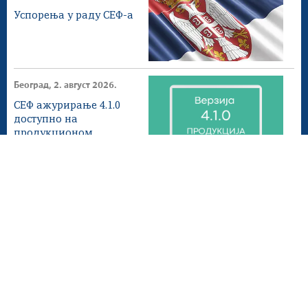
Успорења у раду СЕФ-а
Београд, 2. август 2026.
СЕФ ажурирање 4.1.0
доступнo на
продукционом
окружењу
Београд, 1. август 2026.
Донета измена ПЕФ
Мапа сајта
Веб презентација jе лиценциранa под условима лиценце