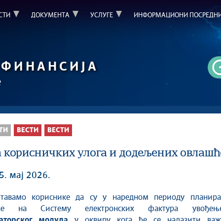
СТИ
ДОКУМЕНТА
УСЛУГЕ
ИНФОРМАЦИОНИ ПОСРЕДН
ФИНАНСИЈА
е
ТИ
ВЕСТИ
ВЕСТИ
а корисничких улога и додељених овлашћ
5. мај 2026.
не на Систему електронских фактура увођењ
аторског модула
у оквиру кога ће се налазити важ