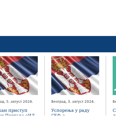
ад, 5. август 2026.
Београд, 3. август 2026.
Б
жан приступ
Успорења у раду
С
ем Портала еИД
СЕФ-а
д