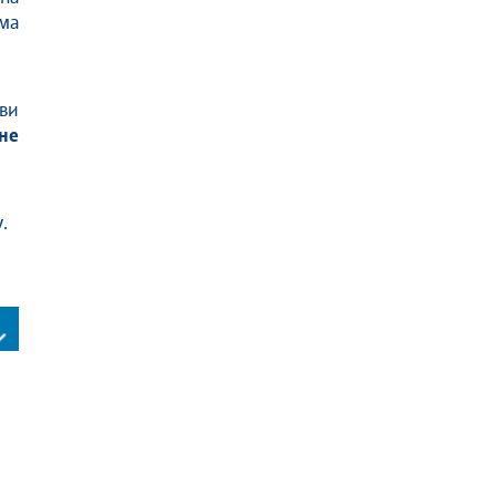
ма
ви
не
.