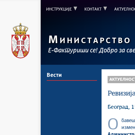
ИНСТРУКЦИЈЕ
КОНТАКТ
АКТУЕЛНО
М
ИНИСТАРСТВО
Е-Фактуриши се! Добро за св
Вести
АКТУЕЛНОС
Ревизиј
Београд, 1
Обавештавамо кориснике да су у наредном периоду планиране
изме
Администр