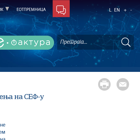
ИК
ЕОТПРЕМНИЦА
L
EN
+
-
ења на СЕФ-у
ем
на