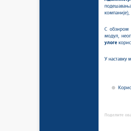
подешавањ
компаније),
С обзиром 
модул, нео
улоге
корис
У наставку 
Корис
Поделите ова