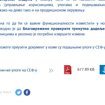
а (управљање корисницима, улогама и подешавањи
 како на демо тако и на продукционом окружењу.
на то да ће се важне функционалности изместити у но
пходно је да
благовремено проверите тренутно додеље
ницима и уколико је потребно извршите измене.
можете преузети документ у коме су појашњене улоге у СЕФ-у
677.49 KB
ничке улоге на СЕФ-у
ј текст: