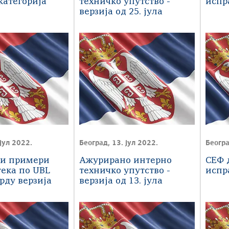
категорија
техничко упутство -
испр
верзија од 25. јула
јул 2022.
Београд, 13. јул 2022.
Београ
и примери
Ажурирано интерно
СЕФ 
ека по UBL
техничко упутство -
испр
рду верзија
верзија од 13. јула
022