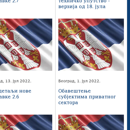
авке 2.7
техничко упутство -
верзија од 18. јула
д, 13. јул 2022.
Београд, 1. јул 2022.
детаљи нове
Обавештење
авке 2.6
субјектима приватног
сектора