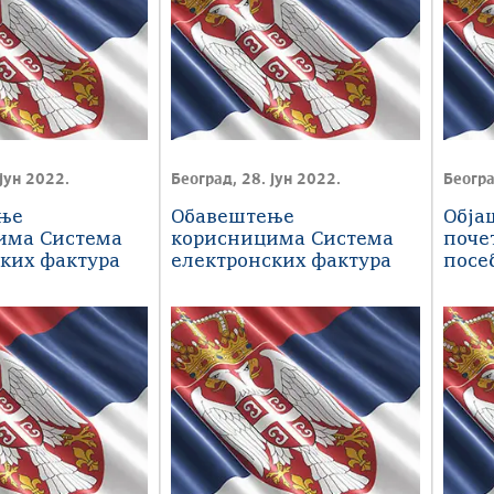
јун 2022.
Београд, 28. јун 2022.
Београ
ње
Обавештење
Обја
има Система
корисницима Система
поче
ких фактура
електронских фактура
пoсe
eлeкт