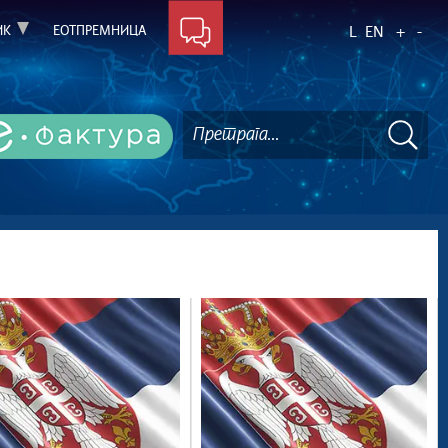
ИК
ЕОТПРЕМНИЦА
L
EN
+
-