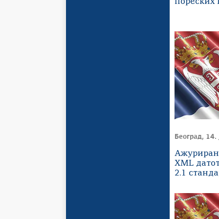
пореских 
Београд, 14. 
Ажуриран
XML датот
2.1 станда
од 14.07.2