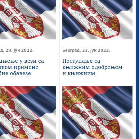
д, 28. јун 2022.
Београд, 23. јун 2022.
шњење у вези са
Поступање са
тком примене
књижним одобрењем
бне oбaвeзе
и књижним
рoнскoг...
задужењем