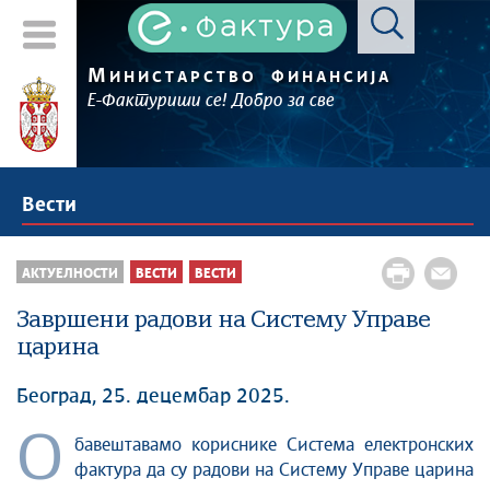
М
ИНИСТАРСТВО
ФИНАНСИЈА
Е-Фактуриши се! Добро за све
Вести
АКТУЕЛНОСТИ
ВЕСТИ
ВЕСТИ
Завршени радови на Систему Управе
царина
Београд, 25. децембар 2025.
О
бавештавамо кориснике Система електронских
фактура да су радови на Систему Управе царина