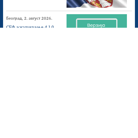
Београд, 2. август 2026.
СЕФ ажурирање 4.1.0
доступнo на
продукционом
окружењу
Београд, 1. август 2026.
Донета измена ПЕФ
Мапа сајта
Веб презентација jе лиценциранa под условима лиценце
Creative Commons
Ауторство-Некомерцијално-Без прерада 3.0
Србија; Веб пројекат
efaktura.gov.rs