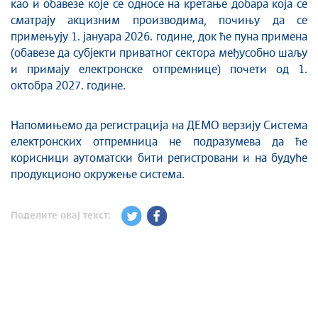
као и обавезе које се односе на кретање добара која се
сматрају акцизним производима, почињу да се
примењују 1. јануара 2026. године, док ће пуна примена
(обавезе да субјекти приватног сектора међусобно шаљу
и примају електронске отпремнице) почети од 1.
октобра 2027. године.
Напомињемо да регистрација на ДЕМО верзију Система
електронских отпремница не подразумева да ће
корисници аутоматски бити регистровани и на будуће
продукционо окружење система.
Поделите овај текст: