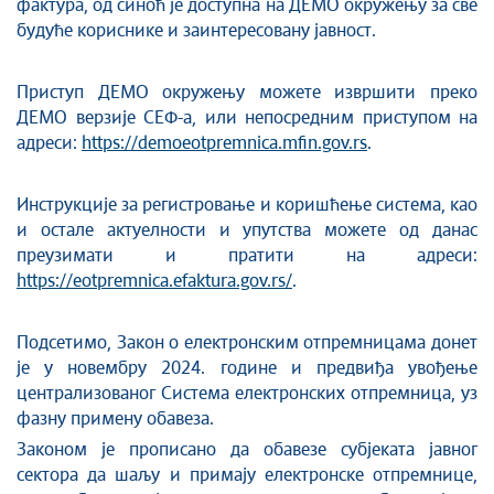
фактура, од синоћ је доступна на ДЕМО окружењу за све
будуће кориснике и заинтересовану јавност.
Приступ ДЕМО окружењу можете извршити преко
ДЕМО верзије СЕФ-а, или непосредним приступом на
адреси:
https://demoeotpremnica.mfin.gov.rs
.
Инструкције за регистровање и коришћење система, као
и остале актуелности и упутства можете од данас
преузимати и пратити на адреси:
https://eotpremnica.efaktura.gov.rs/
.
Подсетимо, Закон о електронским отпремницама донет
је у новембру 2024. године и предвиђа увођење
централизованог Система електронских отпремница, уз
фазну примену обавеза.
Законом је прописано да обавезе субјеката јавног
сектора да шаљу и примају електронске отпремнице,