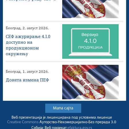
Београд, 2. август 2026.
СЕФ ажурирање 4.1.0
доступнo на
продукционом
окружењу
Београд, 1. август 2026.
Донета измена ПЕФ
Мапа сајта
Веб презентација jе лиценциранa под условима лиценце
Creative Commons
Ауторство-Некомерцијално-Без прерада 3.0
Србија; Веб пројекат
efaktura.gov.rs