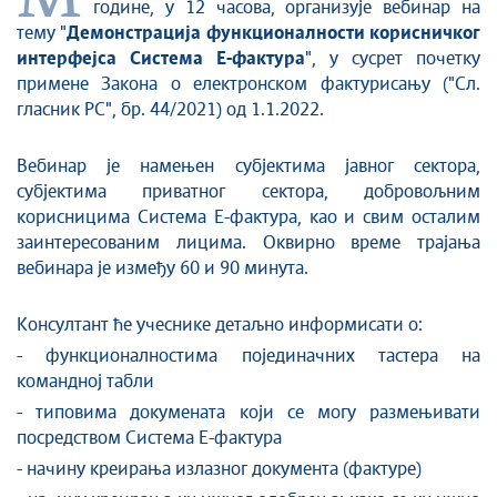
године, у 12 часова, организује вебинар на
тему "
Демонстрација функционалности корисничког
интерфејса Система Е-фактура
", у сусрет почетку
примене Закона о електронском фактурисању ("Сл.
гласник РС", бр. 44/2021) од 1.1.2022.
Вебинар је намењен субјектима јавног сектора,
субјектима приватног сектора, добровољним
корисницима Система Е-фактура, као и свим осталим
заинтересованим лицима. Оквирно време трајања
вебинара је између 60 и 90 минута.
Консултант ће учеснике детаљно информисати о:
- функционалностима појединачних тастера на
командној табли
- типовима докумената који се могу размењивати
посредством Система Е-фактура
- начину креирања излазног документа (фактуре)