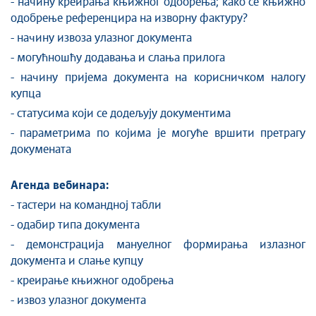
- начину креирања књижног одобрења; како се књижно
одобрење референцира на изворну фактуру?
- начину извоза улазног документа
- могућношћу додавања и слања прилога
- начину пријема документа на корисничком налогу
купца
- статусима који се додељују документима
- параметрима по којима је могуће вршити претрагу
докумената
Агенда вебинара:
- тастери на командној табли
- одабир типа документа
- демонстрација мануелног формирања излазног
документа и слање купцу
- креирање књижног одобрења
- извоз улазног документа