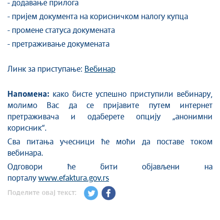
- додавање прилога
- пријем документа на корисничком налогу купца
- променe статуса докумената
- претраживање докумената
Линк за приступање:
Вебинар
Напомена:
како бисте успешно приступили вебинару,
молимо Вас да се пријавите путем интернет
претраживача и одаберете опцију „анонимни
корисник“.
Сва питања учесници ће моћи да поставе током
вебинара.
Одговори ће бити објављени на
порталу
www.efaktura.gov.rs
Поделите овај текст: