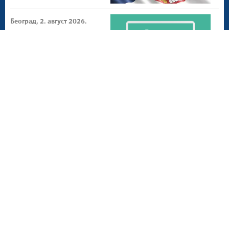
Београд, 2. август 2026.
СЕФ ажурирање 4.1.0
доступнo на
продукционом
окружењу
Београд, 1. август 2026.
Донета измена ПЕФ
Мапа сајта
Веб презентација jе лиценциранa под условима лиценце
Creative Commons
Ауторство-Некомерцијално-Без прерада 3.0
Србија; Веб пројекат
efaktura.gov.rs