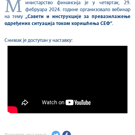
М
инистарство финансија је у четвртак, 29.
фебруара 2024. године организовало вебинар
на тему
„Савети и инструкције за превазилажење
одређених ситуација током коришћења СЕФ“
.
Снимак је доступан у наставку:
Поделите овај текст: