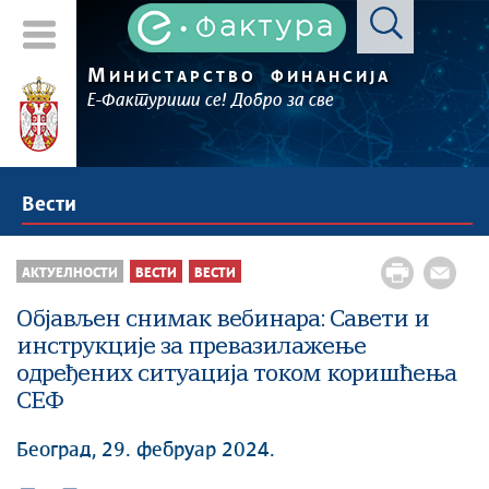
М
ИНИСТАРСТВО
ФИНАНСИЈА
Е-Фактуриши се! Добро за све
Вести
АКТУЕЛНОСТИ
ВЕСТИ
ВЕСТИ
Објављен снимак вебинара: Савети и
инструкције за превазилажење
одређених ситуација током коришћења
СЕФ
Београд, 29. фебруар 2024.