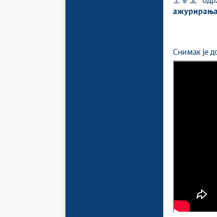
одр
ажурирања 
Снимак је д