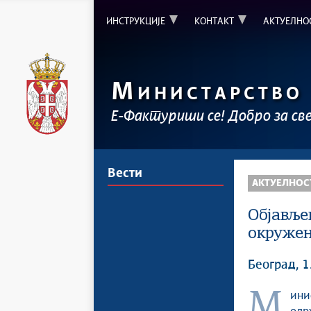
ИНСТРУКЦИЈЕ
КОНТАКТ
АКТУЕЛНО
М
ИНИСТАРСТВО
Е-Фактуриши се! Добро за св
Вести
АКТУЕЛНОС
Објавље
окружењ
Београд, 1
Министарство финансија је у четвртак, 01. фебруара 2024. године