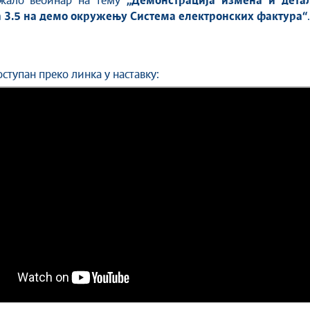
жало вебинар на тему
„Демонстрација измена и дета
3.5 на демо окружењу Система електронских фактура“
.
оступан преко линка у наставку: