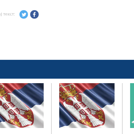
ј текст: