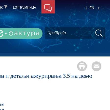
ИК
ЕОТПРЕМНИЦА
L
EN
+
-
а и детаљи ажурирања 3.5 на демо