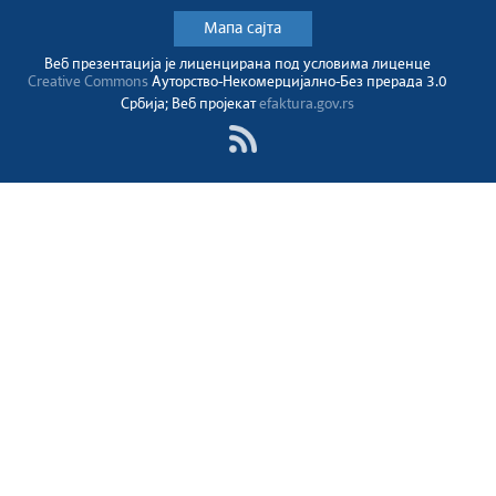
Мапа сајта
Веб презентација jе лиценциранa под условима лиценце
Creative Commons
Ауторство-Некомерцијално-Без прерада 3.0
Србија; Веб пројекат
efaktura.gov.rs