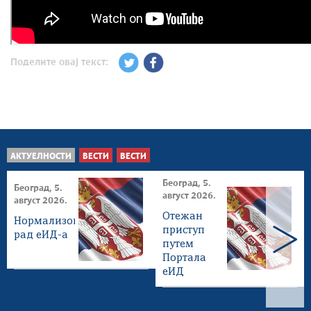
Поделите овај текст:
АКТУЕЛНОСТИ
ВЕСТИ
ВЕСТИ
Београд, 5.
Београд, 5.
август 2026.
август 2026.
Отежан
Нормализован
приступ
рад еИД-а
путем
Портала
еИД