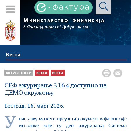
М
ИНИСТАРСТВО
ФИНАНСИЈА
Е-Фактуриши се! Добро за све
Вести
АКТУЕЛНОСТИ
ВЕСТИ
ВЕСТИ
СЕФ ажурирање 3.16.4 доступнo на
ДЕМО окружењу
Београд, 16. март 2026.
У
наставку можете преузети документ који описује
исправке које су део ажурирања Система