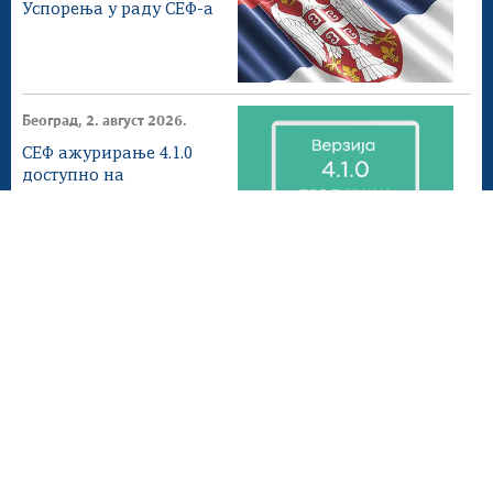
Успорења у раду СЕФ-а
Београд, 2. август 2026.
СЕФ ажурирање 4.1.0
доступнo на
продукционом
окружењу
Београд, 1. август 2026.
Донета измена ПЕФ
Мапа сајта
Веб презентација jе лиценциранa под условима лиценце
Creative Commons
Ауторство-Некомерцијално-Без прерада 3.0