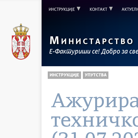
ИНСТРУКЦИЈЕ
КОНТАКТ
АКТУЕЛ
М
ИНИСТАРСТВО
Е-Фактуриши се! Добро за св
ИНСТРУКЦИЈЕ
УПУТСТВА
Ажурира
техничко