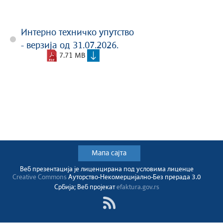
Интерно техничко упутство
- верзија од 31.07.2026.
7.71 MB
Мапа сајта
Веб презентација jе лиценциранa под условима лиценце
Creative Commons
Ауторство-Некомерцијално-Без прерада 3.0
Србија; Веб пројекат
efaktura.gov.rs